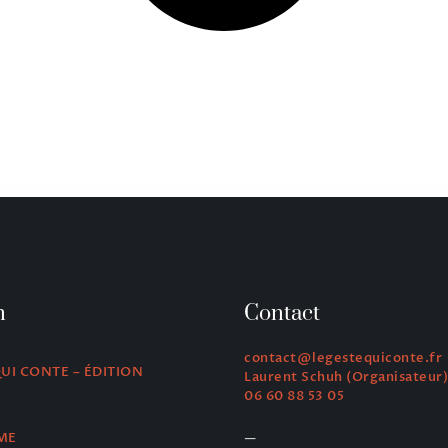
n
Contact
contact@legestequiconte.fr
QUI CONTE – ÉDITION
Laurent Schuh (Organisateur)
06 60 88 53 05
—
ME