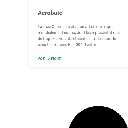
Acrobate
Fabrice Champion était un artiste de cirque
mondialement connu, dont les représentations
de trapèzes volants étaient centrales dans le
circuit européen. En 2004, il entre
VOIR LA FICHE