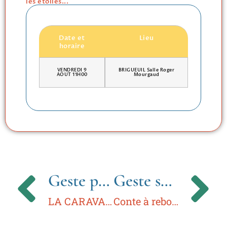
les étoiles...
Date et
Lieu
horaire
VENDREDI 9
BRIGUEUIL Salle Roger
AOUT 11H00
Mourgaud
Geste précédent
Geste suivant
LA CARAVANE DES REVES
Conte à rebours- un geste à travers le temps et l’espace.