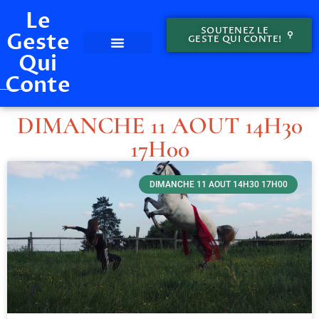
Le
SOUTENEZ LE
Geste
GESTE QUI CONTE!
Qui
LE GESTE QUI CONTE – ÉDITION 2024!
EDITION 2023
LES GESTES
Conte
DIMANCHE 11 AOUT 14H30
17H00
DIMANCHE 11 AOUT 14H30 17H00