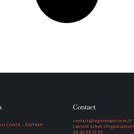
n
Contact
contact@legestequiconte.fr
QUI CONTE – ÉDITION
Laurent Schuh (Organisateur)
06 60 88 53 05