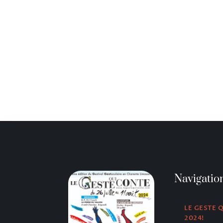
Navigatio
LE GESTE 
2024!