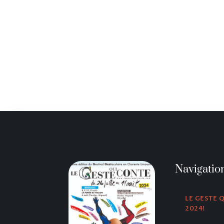
Navigatio
LE GESTE 
2024!