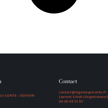
n
Contact
contact@legestequiconte.fr
QUI CONTE – ÉDITION
Laurent Schuh (Organisateur)
06 60 88 53 05