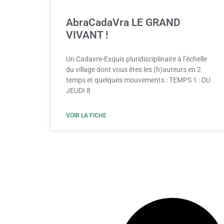
AbraCadaVra LE GRAND
VIVANT !
Un Cadavre-Exquis pluridisciplinaire à l’échelle
du village dont vous êtes les (h)auteurs en 2
temps et quelques mouvements : TEMPS 1 : DU
JEUDI 8
VOIR LA FICHE