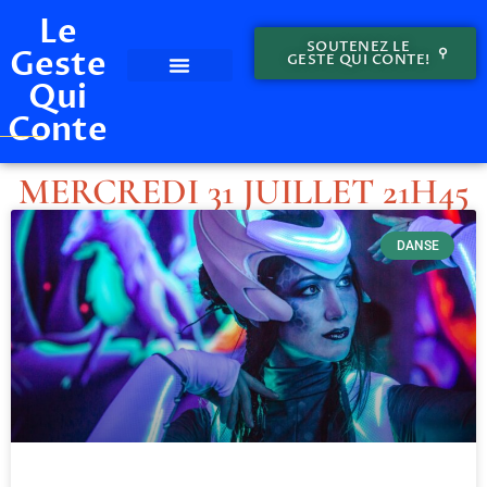
Le
SOUTENEZ LE
Geste
GESTE QUI CONTE!
Qui
LE GESTE QUI CONTE – ÉDITION 2024!
EDITION 2023
LES GESTES
Conte
MERCREDI 31 JUILLET 21H45
DANSE