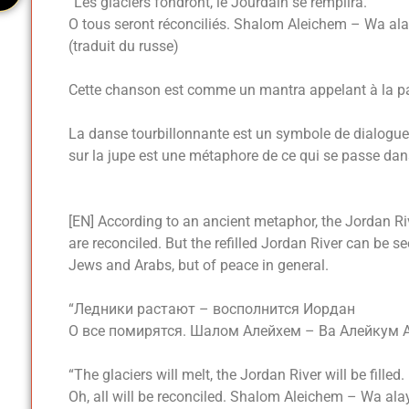
“Les glaciers fondront, le Jourdain se remplira.
O tous seront réconciliés. Shalom Aleichem – Wa al
(traduit du russe)
Cette chanson est comme un mantra appelant à la pa
La danse tourbillonnante est un symbole de dialogue 
sur la jupe est une métaphore de ce qui se passe da
[EN] According to an ancient metaphor, the Jordan Riv
are reconciled. But the refilled Jordan River can be 
Jews and Arabs, but of peace in general.
“Ледники растают – восполнится Иордан
О все помирятся. Шалом Алейхем – Ва Алейкум 
“The glaciers will melt, the Jordan River will be filled.
Oh, all will be reconciled. Shalom Aleichem – Wa al