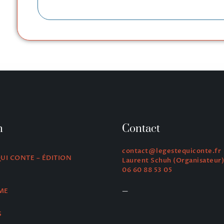
n
Contact
contact@legestequiconte.fr
QUI CONTE – ÉDITION
Laurent Schuh (Organisateur)
06 60 88 53 05
—
ME
S