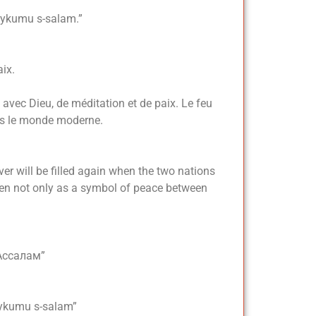
aykumu s-salam.”
ix.
avec Dieu, de méditation et de paix. Le feu
ns le monde moderne.
er will be filled again when the two nations
seen not only as a symbol of peace between
Ассалам”
aykumu s-salam”