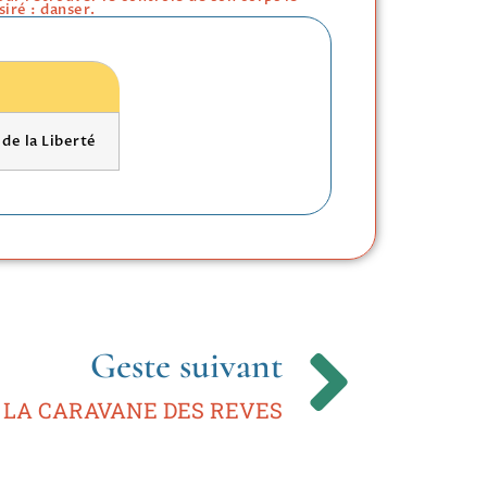
iré : danser.
u
de la Liberté
Geste suivant
LA CARAVANE DES REVES