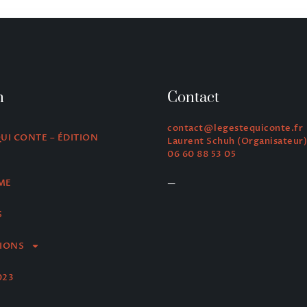
n
Contact
contact@legestequiconte.fr
QUI CONTE – ÉDITION
Laurent Schuh (Organisateur)
06 60 88 53 05
—
ME
S
IONS
023