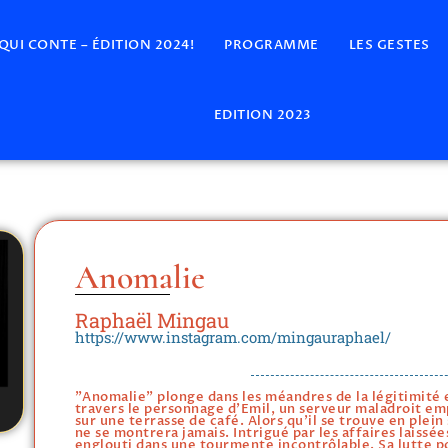
 QUI CONTE – ÉDITION 2024!
PROGRAMME
LES GESTES
EDITION 2023
Anomalie
Raphaël Mingau
https://www.instagram.com/mingauraphael/
"Anomalie" plonge dans les méandres de la légitimité et
travers le personnage d'Emil, un serveur maladroit e
sur une terrasse de café. Alors qu'il se trouve en plein 
ne se montrera jamais. Intrigué par les affaires laissée
englouti dans une tourmente incontrôlable. Sa lutte po